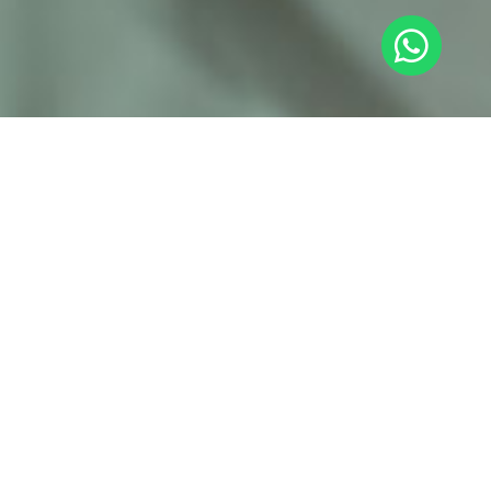
Benefícios
práticos do
dia a dia: