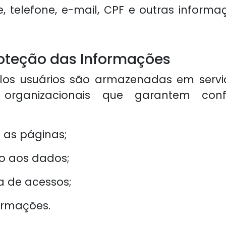
 telefone, e-mail, CPF e outras informa
oteção das Informações
elos usuários são armazenadas em servi
e organizacionais que garantem confi
s as páginas;
to aos dados;
a de acessos;
ormações.