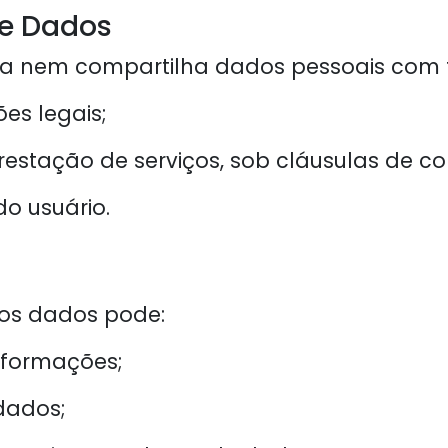
de Dados
za nem compartilha dados pessoais com te
es legais;
restação de serviços, sob cláusulas de co
o usuário.
dos dados pode:
informações;
 dados;