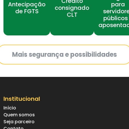
Crédito
Antecipação
para
consignado
de FGTS
servidor
CLT
públicos
aposenta
Mais segurança e possibilidades
Institucional
Início
Quem somos
Seja parceiro
Contato